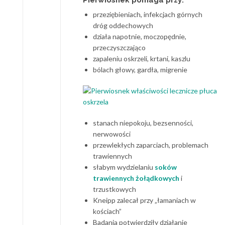
Pierwiosnek pomaga przy:
przeziębieniach, infekcjach górnych
dróg oddechowych
działa napotnie, moczopędnie,
przeczyszczająco
zapaleniu oskrzeli, krtani, kaszlu
bólach głowy, gardła, migrenie
stanach niepokoju, bezsenności,
nerwowości
przewlekłych zaparciach, problemach
trawiennych
słabym wydzielaniu
soków
trawiennych żołądkowych
i
trzustkowych
Kneipp zalecał przy „łamaniach w
kościach”
Badania potwierdziły działanie