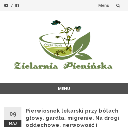
Menu
Przejdź
do
treści
MENU
Przejdź
do
treści
Pierwiosnek lekarski przy bólach
09
głowy, gardła, migrenie. Na drogi
MAJ
oddechowe, nerwowość i