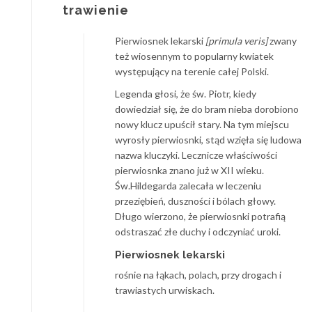
trawienie
Pierwiosnek lekarski
[primula veris]
zwany
też wiosennym to popularny kwiatek
występujący na terenie całej Polski.
Legenda głosi, że św. Piotr, kiedy
dowiedział się, że do bram nieba dorobiono
nowy klucz upuścił stary. Na tym miejscu
wyrosły pierwiosnki, stąd wzięła się ludowa
nazwa kluczyki. Lecznicze właściwości
pierwiosnka znano już w XII wieku.
Św.Hildegarda zalecała w leczeniu
przeziębień, duszności i bólach głowy.
Długo wierzono, że pierwiosnki potrafią
odstraszać złe duchy i odczyniać uroki.
Pierwiosnek lekarski
rośnie na łąkach, polach, przy drogach i
trawiastych urwiskach.