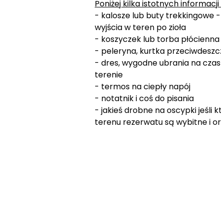
Poniżej kilka istotnych informacj
- kalosze lub buty trekkingowe 
wyjścia w teren po zioła
- koszyczek lub torba płócienna 
- peleryna, kurtka przeciwdeszc
- dres, wygodne ubrania na czas 
terenie
- termos na ciepły napój
- notatnik i coś do pisania
- jakieś drobne na oscypki jeśli k
terenu rezerwatu są wybitne i o