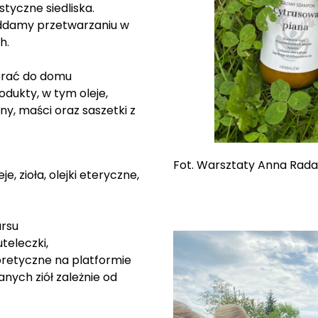
styczne siedliska.
ddamy przetwarzaniu w
h.
brać do domu
dukty, w tym oleje,
y, maści oraz saszetki z
Fot. Warsztaty Anna Rada
e, zioła, olejki eteryczne,
ursu
uteleczki,
oretyczne na platformie
nych ziół zależnie od