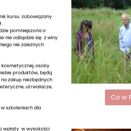
nik kursu zobowiązany
 .
dzie pomniejszona o
ie nie odbędzie się z winy
niego nie zależnych
i kosmetycznej, osoby
siebie produktów, będą
ł na zakup niezbędnych
i eteryczne, utrwalacze,
Co w 
 w szkoleniach dla
do wpłaty w wysokości