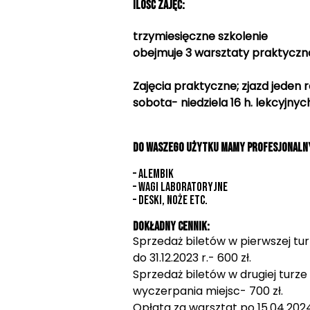
Ilość zajęć:
trzymiesięczne szkolenie
obejmuje 3 warsztaty praktycz
Zajęcia praktyczne; zjazd jeden 
sobota- niedziela 16 h. lekcyjnyc
Do Waszego użytku mamy profesjonalny
– alembik
– wagi laboratoryjne
– deski, noże etc.
Dokładny cennik:
Sprzedaż biletów w pierwszej tu
do 31.12.2023 r.- 600 zł.
Sprzedaż biletów w drugiej turze
wyczerpania miejsc- 700 zł.
Opłata za warsztat po 15.04.2024