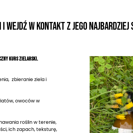
n i wejdź w kontakt z jego najbardziej
zny kurs zielarski.
ia, zbieranie ziela i
 kwiatów, owoców w
awania roślin w terenie,
iści, ich zapach, teksturę,