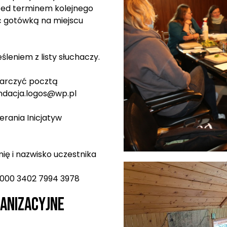
rzed terminem kolejnego
ć gotówką na miejscu
leniem z listy słuchaczy.
arczyć pocztą
undacja.logos@wp.pl
rania Inicjatyw
mię i nazwisko uczestnika
 0000 3402 7994 3978
anizacyjne