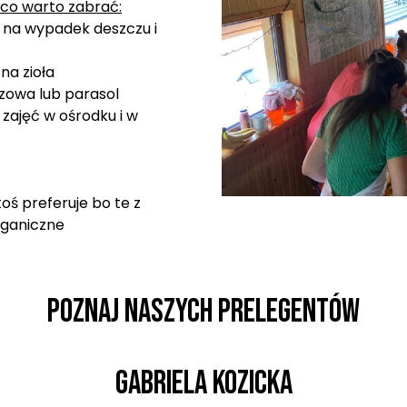
i co warto zabrać:
- na wypadek deszczu i
na zioła
zowa lub parasol
zajęć w ośrodku i w
toś preferuje bo te z
rganiczne
POZNAJ NASZYCH PRELEGENTÓW
Gabriela Kozicka