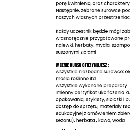
porę kwitnienia, oraz charaktery
Następnie, zebrane surowce po
naszych własnych przestrzeniac
Każdy uczestnik będzie mógł za
własnoręcznie przygotowane pro
nalewki, herbaty, mydła, szampon
suszonymi ziołami
W cenie kursu otrzymujesz :
wszystkie niezbędne surowce: olej
masła roślinne itd.
wszystkie wykonane preparaty
imienny certyfikat ukończenia k
opakowania, etykiety, słoiczki i b
dostęp do sprzętu, materiały te
edukacyjnej z omówieniem zbiera
sezonu)
,
herbata , kawa, woda