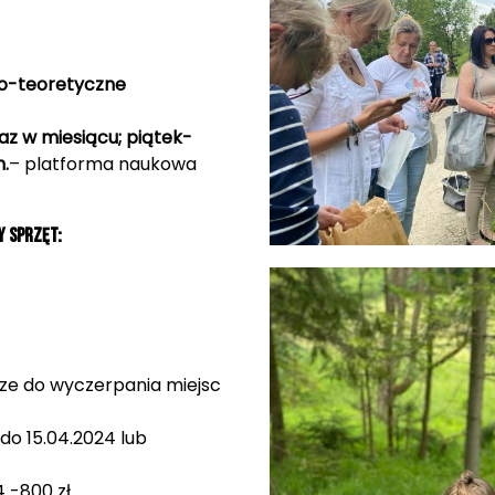
no-teoretyczne
raz w miesiącu; piątek-
h.
– platforma naukowa
 sprzęt:
rze do wyczerpania miejsc
 do 15.04.2024 lub
 -800 zł.