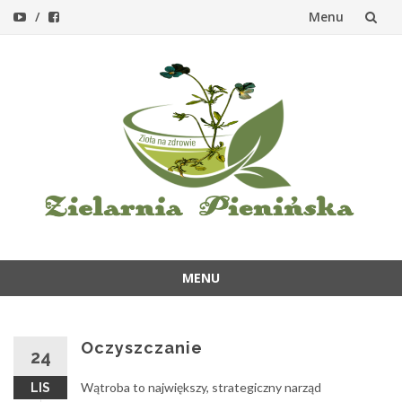
Menu
Przejdź
do
treści
MENU
Przejdź
do
treści
Oczyszczanie
24
Wątroba to największy, strategiczny narząd
LIS