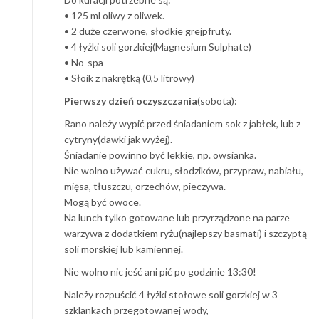
• 125 ml oliwy z oliwek.
• 2 duże czerwone, słodkie grejpfruty.
• 4 łyżki soli gorzkiej(Magnesium Sulphate)
• No-spa
• Słoik z nakrętką (0,5 litrowy)
Pierwszy dzień oczyszczania
(sobota):
Rano należy wypić przed śniadaniem sok z jabłek, lub z
cytryny(dawki jak wyżej).
Śniadanie powinno być lekkie, np. owsianka.
Nie wolno używać cukru, słodzików, przypraw, nabiału,
mięsa, tłuszczu, orzechów, pieczywa.
Mogą być owoce.
Na lunch tylko gotowane lub przyrządzone na parze
warzywa z dodatkiem ryżu(najlepszy basmati) i szczyptą
soli morskiej lub kamiennej.
Nie wolno nic jeść ani pić po godzinie 13:30!
Należy rozpuścić 4 łyżki stołowe soli gorzkiej w 3
szklankach przegotowanej wody,