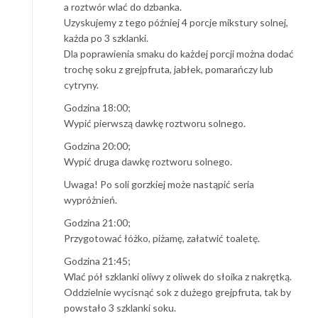
a roztwór wlać do dzbanka.
Uzyskujemy z tego później 4 porcje mikstury solnej,
każda po 3 szklanki.
Dla poprawienia smaku do każdej porcji można dodać
trochę soku z grejpfruta, jabłek, pomarańczy lub
cytryny.
Godzina 18:00;
Wypić pierwszą dawkę roztworu solnego.
Godzina 20:00;
Wypić druga dawkę roztworu solnego.
Uwaga! Po soli gorzkiej może nastąpić seria
wypróżnień.
Godzina 21:00;
Przygotować łóżko, piżamę, załatwić toaletę.
Godzina 21:45;
Wlać pół szklanki oliwy z oliwek do słoika z nakrętką.
Oddzielnie wycisnąć sok z dużego grejpfruta, tak by
powstało 3 szklanki soku.