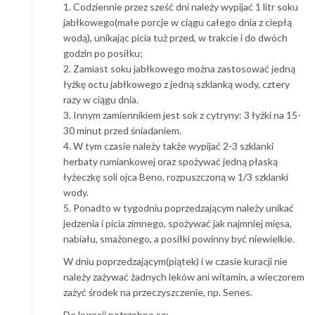
1. Codziennie przez sześć dni należy wypijać 1 litr soku
jabłkowego(małe porcje w ciągu całego dnia z ciepłą
wodą), unikając picia tuż przed, w trakcie i do dwóch
godzin po posiłku;
2. Zamiast soku jabłkowego można zastosować jedną
łyżkę octu jabłkowego z jedną szklanką wody, cztery
razy w ciągu dnia.
3. Innym zamiennikiem jest sok z cytryny: 3 łyżki na 15-
30 minut przed śniadaniem.
4. W tym czasie należy także wypijać 2-3 szklanki
herbaty rumiankowej oraz spożywać jedną płaską
łyżeczkę soli ojca Beno, rozpuszczoną w 1/3 szklanki
wody.
5. Ponadto w tygodniu poprzedzającym należy unikać
jedzenia i picia zimnego, spożywać jak najmniej mięsa,
nabiału, smażonego, a posiłki powinny być niewielkie.
W dniu poprzedzającym(piątek) i w czasie kuracji nie
należy zażywać żadnych leków ani witamin, a wieczorem
zażyć środek na przeczyszczenie, np. Senes.
Do kuracji potrzebne są: