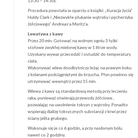
13:30 – 14:30).
Procedura powstała w oparciu o książki: „Kuracja życia”
Huldy Clark i „Niezwykłe płukanie wątroby i pęcherzyka
żółciowego” Andreas’a Moritz’a.
Lewatywa z kawy
Przez 20 min. Gotować na wolnym ogniu 3 łyżki
stołowe zwykłej mielonej kawy w 1 litrze wody.
Uzyskany wywar przecedzić i ostudzić do temperatury
ciała.
Wykonywać wlew doodbytniczy leżąc na prawym boku
z kolanami podciągniętymi do brzucha. Płyn powinno się
utrzymywać wewnątrz przez 15 min.
Wlewy z kawy są standardową metodą przy leczeniu
raka, ponieważ otwierają przewody żółciowe ,
pozwalając na uwolnienie toksyn z wątroby. Ponadto
wspierają dializę toksycznych substancji z krwi przez
ściany jelita grubego.
Wykonuje się je co 6 godzin, a przy nasilonym bólu
nawet co 2 godziny.