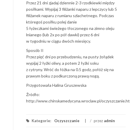
Przez 21 dni zjadaj dziennie 2-3 rzodkiewki między
posiłkami. Wypijaj 3 filiżanki naparu z lepczycy lub 5
filiżanek naparu z rumianu szlachetnego. Podczas
któregoś posiłku polej danie
5 łyżeczkami świeżego tłoczonego na zimno oleju
lnianego (lub 2x po pół dawki) przez 6 dni
w tygodniu w ciągu dwóch miesięcy.
Sposób II
Przez pięć dni po przebudzeniu, na pusty żołądek
wypijaj 2 łyżki oliwy, a potem 2 łyżki soku
z cytryny. Wróć do łóżka na 0.5 godz, połóż się na
prawym boku z podkurczoną prawą nogą.
Przygotowała Halina Gruszewska
Źródło:
http://www.chinskamedycyna.wroclaw.pl/oczyszczanie.ht
Kategorie:
Oczyszczanie
/
przez
admin