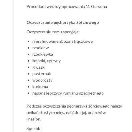
Procedura według opracowania M. Gersona
Oczyszczanie pęcherzyka żółciowego
Oczyszczaniu temu sprzyjają:
nierafinowane zboża, strączkowe
rzodkiew
rzodkiewka
limonki, cytryny
gruszki
pasternak
wodorosty
kurkuma
napar z lepczycy, rumianu szlachetnego
Podczas oczyszczania pęcherzyka żółciowego należy
unikać tłustych mięs, nabiału i jaj, orzechów
i nasion.
Sposób I