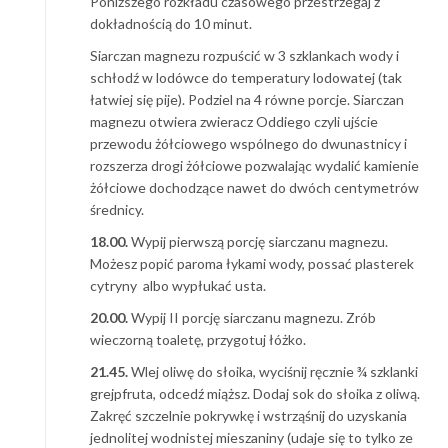
Poniższego rozkładu czasowego przestrzegaj z
dokładnością do 10 minut.
Siarczan magnezu rozpuścić w 3 szklankach wody i
schłodź w lodówce do temperatury lodowatej (tak
łatwiej się pije). Podziel na 4 równe porcje. Siarczan
magnezu otwiera zwieracz Oddiego czyli ujście
przewodu żółciowego wspólnego do dwunastnicy i
rozszerza drogi żółciowe pozwalając wydalić kamienie
żółciowe dochodzące nawet do dwóch centymetrów
średnicy.
18.00.
Wypij pierwszą porcję siarczanu magnezu.
Możesz popić paroma łykami wody, possać plasterek
cytryny albo wypłukać usta.
20.00.
Wypij II porcję siarczanu magnezu. Zrób
wieczorną toaletę, przygotuj łóżko.
21.45.
Wlej oliwę do słoika, wyciśnij ręcznie ¾ szklanki
grejpfruta, odcedź miąższ. Dodaj sok do słoika z oliwą.
Zakręć szczelnie pokrywkę i wstrząśnij do uzyskania
jednolitej wodnistej mieszaniny (udaje się to tylko ze