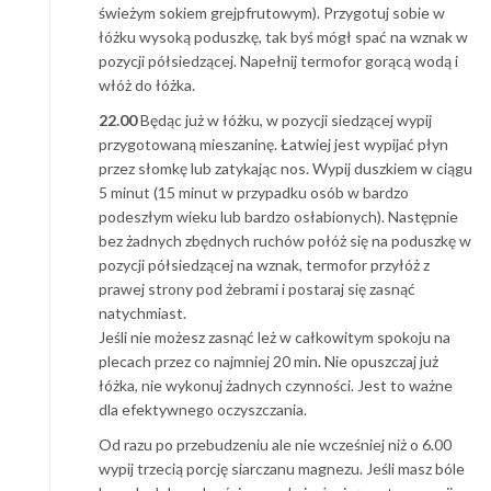
świeżym sokiem grejpfrutowym). Przygotuj sobie w
łóżku wysoką poduszkę, tak byś mógł spać na wznak w
pozycji półsiedzącej. Napełnij termofor gorącą wodą i
włóż do łóżka.
22.00
Będąc już w łóżku, w pozycji siedzącej wypij
przygotowaną mieszaninę. Łatwiej jest wypijać płyn
przez słomkę lub zatykając nos. Wypij duszkiem w ciągu
5 minut (15 minut w przypadku osób w bardzo
podeszłym wieku lub bardzo osłabionych). Następnie
bez żadnych zbędnych ruchów połóż się na poduszkę w
pozycji półsiedzącej na wznak, termofor przyłóż z
prawej strony pod żebrami i postaraj się zasnąć
natychmiast.
Jeśli nie możesz zasnąć leż w całkowitym spokoju na
plecach przez co najmniej 20 min. Nie opuszczaj już
łóżka, nie wykonuj żadnych czynności. Jest to ważne
dla efektywnego oczyszczania.
Od razu po przebudzeniu ale nie wcześniej niż o 6.00
wypij trzecią porcję siarczanu magnezu. Jeśli masz bóle