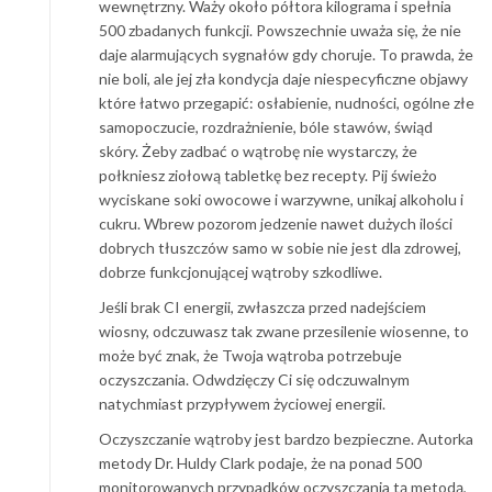
wewnętrzny. Waży około półtora kilograma i spełnia
500 zbadanych funkcji. Powszechnie uważa się, że nie
daje alarmujących sygnałów gdy choruje. To prawda, że
nie boli, ale jej zła kondycja daje niespecyficzne objawy
które łatwo przegapić: osłabienie, nudności, ogólne złe
samopoczucie, rozdrażnienie, bóle stawów, świąd
skóry. Żeby zadbać o wątrobę nie wystarczy, że
połkniesz ziołową tabletkę bez recepty. Pij świeżo
wyciskane soki owocowe i warzywne, unikaj alkoholu i
cukru. Wbrew pozorom jedzenie nawet dużych ilości
dobrych tłuszczów samo w sobie nie jest dla zdrowej,
dobrze funkcjonującej wątroby szkodliwe.
Jeśli brak CI energii, zwłaszcza przed nadejściem
wiosny, odczuwasz tak zwane przesilenie wiosenne, to
może być znak, że Twoja wątroba potrzebuje
oczyszczania. Odwdzięczy Ci się odczuwalnym
natychmiast przypływem życiowej energii.
Oczyszczanie wątroby jest bardzo bezpieczne. Autorka
metody Dr. Huldy Clark podaje, że na ponad 500
monitorowanych przypadków oczyszczania tą metodą,