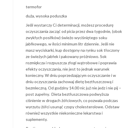
termofor
duża, wysoka poduszka
Jeśli wystarczy Ci determinacji, możesz procedurę
oczyszczania zacząć od picia przez dwa tygodnie, (obok
zwykłych posiłków) świeżo wyciśniętego soku
jabłkowego, w ilości minimum litr dziennie. Jeśli nie
masz wyciskarki, kup dostępny na rynku sok tłoczony
ze świeżych jabłek i pakowany próżniowo. Sok
rozmiękcza i rozpuszcza złogi wątrobowe i poprawia
efekty oczyszczania, nie jest to jednak warunek
konieczny. W dniu poprzedzającym oczyszczanie i w
dniu oczyszczania zachowaj dietę beztłuszczową i
bezmleczną. Od godziny 14.00 nic już nie jedz i nie pij –
post zupełny. Dieta beztłuszczowa podwyższa
ciśnienie w drogach żółciowych, co pozwala podczas
wyrzutu żółci usunąć czopy cholesterolowe. Odstaw
również wszystkie niekonieczne lekarstwa i
suplementy.