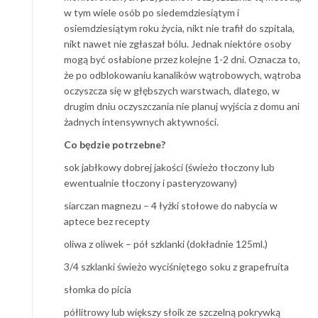
w tym wiele osób po siedemdziesiątym i
osiemdziesiątym roku życia, nikt nie trafił do szpitala,
nikt nawet nie zgłaszał bólu. Jednak niektóre osoby
mogą być osłabione przez kolejne 1-2 dni. Oznacza to,
że po odblokowaniu kanalików wątrobowych, wątroba
oczyszcza się w głębszych warstwach, dlatego, w
drugim dniu oczyszczania nie planuj wyjścia z domu ani
żadnych intensywnych aktywności.
Co będzie potrzebne?
sok jabłkowy dobrej jakości (świeżo tłoczony lub
ewentualnie tłoczony i pasteryzowany)
siarczan magnezu – 4 łyżki stołowe do nabycia w
aptece bez recepty
oliwa z oliwek – pół szklanki (dokładnie 125ml.)
3/4 szklanki świeżo wyciśniętego soku z grapefruita
słomka do picia
półlitrowy lub większy słoik ze szczelną pokrywką