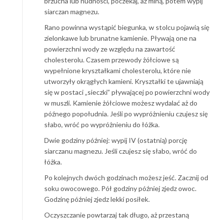
brzucha lub nudności, poczekaj, aż miną, potem wypij
siarczan magnezu.
Rano powinna wystąpić biegunka, w stolcu pojawią się
zielonkawe lub brunatne kamienie. Pływają one na
powierzchni wody ze względu na zawartość
cholesterolu. Czasem przewody żółciowe są
wypełnione kryształkami cholesterolu, które nie
utworzyły okrągłych kamieni. Kryształki te ujawniają
się w postaci „sieczki” pływającej po powierzchni wody
w muszli. Kamienie żółciowe możesz wydalać aż do
późnego popołudnia. Jeśli po wypróżnieniu czujesz się
słabo, wróć po wypróżnieniu do łóżka.
Dwie godziny później: wypij IV (ostatnią) porcję
siarczanu magnezu. Jeśli czujesz się słabo, wróć do
łóżka.
Po kolejnych dwóch godzinach możesz jeść. Zacznij od
soku owocowego. Pół godziny później zjedz owoc.
Godzinę później zjedz lekki posiłek.
Oczyszczanie powtarzaj tak długo, aż przestaną