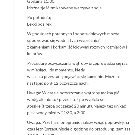
Godzina 11:00;
Można zjeść zmiksowane warzywa z solą.
Po południu;
Lekki posiłek.
W godzinach porannych i popołudniowych można
spodziewać się wodnistych wypróżnień
z kamieniami i korkami żółciowymi różnych rozmiarów i
kolorów.
Procedurę oczyszczania wątroby przeprowadza się raz
w miesiącu, do momentu, kiedy
w stolcu przestaną pojawiać się kamienie. Może to
nastąpić po 8-12 oczyszczaniach.
Uwaga: W czasie oczyszczania wątroby można pić
wodę, ale nie tuż przed i tuż po wypiciu soli
gorzkiej(trzeba odczekać 20 minut). Należy tez unikać
picia wody między 21:30, a 2:00.
Uwaga: Przy harmonogramie należy wziąć poprawkę na
czas letni(przesunięcie o godzinę do przodu; np. zamiast