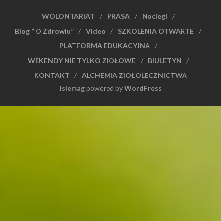
WOLONTARIAT
PRASA
Noclegi
Blog ” O Zdrowiu”
Video
SZKOLENIA OTWARTE
PLATFORMA EDUKACYJNA
WEKENDY NIE TYLKO ZIOŁOWE
BIULETYN
KONTAKT
ALCHEMIA ZIOŁOLECZNICTWA
Islemag
powered by
WordPress