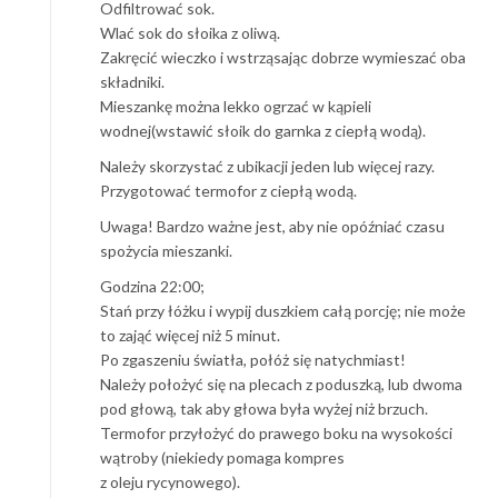
Odfiltrować sok.
Wlać sok do słoika z oliwą.
Zakręcić wieczko i wstrząsając dobrze wymieszać oba
składniki.
Mieszankę można lekko ogrzać w kąpieli
wodnej(wstawić słoik do garnka z ciepłą wodą).
Należy skorzystać z ubikacji jeden lub więcej razy.
Przygotować termofor z ciepłą wodą.
Uwaga! Bardzo ważne jest, aby nie opóźniać czasu
spożycia mieszanki.
Godzina 22:00;
Stań przy łóżku i wypij duszkiem całą porcję; nie może
to zająć więcej niż 5 minut.
Po zgaszeniu światła, połóż się natychmiast!
Należy położyć się na plecach z poduszką, lub dwoma
pod głową, tak aby głowa była wyżej niż brzuch.
Termofor przyłożyć do prawego boku na wysokości
wątroby (niekiedy pomaga kompres
z oleju rycynowego).