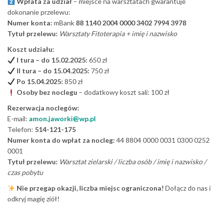
Wpłata za udział
– miejsce na warsztatach gwarantuje
dokonanie przelewu:
Numer konta:
mBank
88 1140 2004 0000 3402 7994 3978
Tytuł przelewu:
Warsztaty Fitoterapia + imię i nazwisko
Koszt udziału:
I tura – do 15.02.2025:
650 zł
II tura – do 15.04.2025:
750 zł
Po 15.04.2025:
850 zł
Osoby bez noclegu
– dodatkowy koszt sali: 100 zł
Rezerwacja noclegów:
E-mail:
amon.jaworki@wp.pl
Telefon:
514-121-175
Numer konta do wpłat za nocleg:
44 8804 0000 0031 0300 0252
0001
Tytuł przelewu:
Warsztat zielarski / liczba osób / imię i nazwisko /
czas pobytu
Nie przegap okazji, liczba miejsc ograniczona!
Dołącz do nas i
odkryj magię ziół!