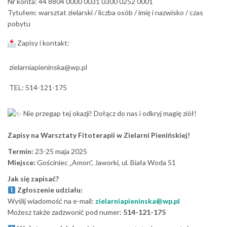
Nr konta: 44 8804 0000 0031 0300 0252 0001
Tytułem: warsztat zielarski / liczba osób / imię i nazwisko / czas
pobytu
Zapisy i kontakt:
zielarniapieninska@wp.pl
TEL: 514-121-175
Nie przegap tej okazji! Dołącz do nas i odkryj magię ziół!
Zapisy na Warsztaty Fitoterapii w Zielarni Pienińskiej!
Termin:
23-25 maja 2025
Miejsce:
Gościniec „Amon”, Jaworki, ul. Biała Woda 51
Jak się zapisać?
Zgłoszenie udziału:
Wyślij wiadomość na e-mail:
zielarniapieninska@wp.pl
Możesz także zadzwonić pod numer:
514-121-175