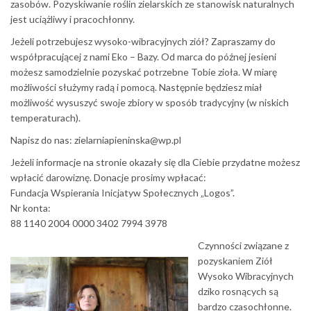
zasobów. Pozyskiwanie roślin zielarskich ze stanowisk naturalnych
jest uciążliwy i pracochłonny.
Jeżeli potrzebujesz wysoko-wibracyjnych ziół? Zapraszamy do
współpracującej z nami Eko – Bazy. Od marca do późnej jesieni
możesz samodzielnie pozyskać potrzebne Tobie zioła. W miarę
możliwości służymy radą i pomocą. Następnie będziesz miał
możliwość wysuszyć swoje zbiory w sposób tradycyjny (w niskich
temperaturach).
Napisz do nas: zielarniapieninska@wp.pl
Jeżeli informacje na stronie okazały się dla Ciebie przydatne możesz
wpłacić darowiznę. Donacje prosimy wpłacać:
Fundacja Wspierania Inicjatyw Społecznych „Logos”.
Nr konta:
88 1140 2004 0000 3402 7994 3978
Czynności związane z
pozyskaniem Ziół
Wysoko Wibracyjnych
dziko rosnących są
bardzo czasochłonne.