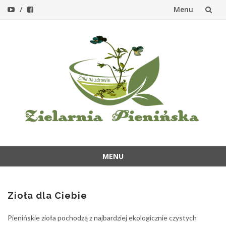
Menu
Przejdź
do
treści
MENU
Przejdź
do
treści
Zioła dla Ciebie
Pienińskie zioła pochodzą z najbardziej ekologicznie czystych