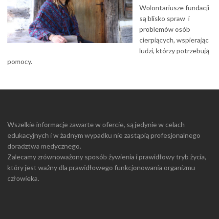
Wolontariusze fundacji
są blisko spraw i
problemów osób
cierpiących, wspierając
ludzi, którzy potrzebują
pomocy.
Wszelkie informacje zawarte w ofercie, są jedynie w celach
edukacyjnych i w żadnym wypadku nie zastąpią profesjonalnego
doradztwa medycznego.
Zalecamy zrównoważony sposób żywienia i prawidłowy tryb życia,
który jest ważny dla prawidłowego funkcjonowania organizmu
człowieka.