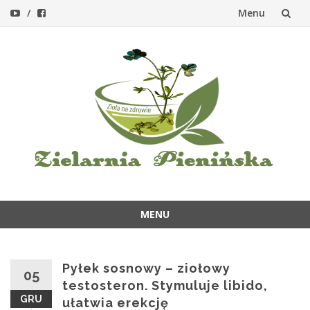
Menu
Przejdź
do
treści
MENU
Przejdź
do
treści
Pyłek sosnowy – ziołowy
05
testosteron. Stymuluje libido,
GRU
ułatwia erekcję