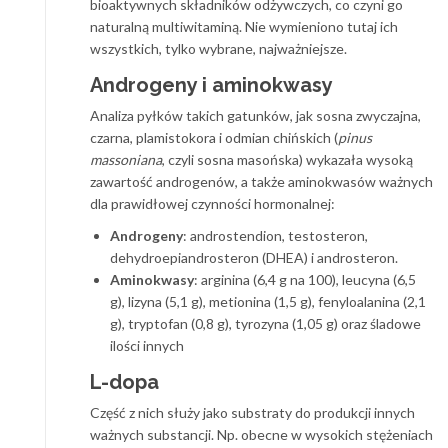
bioaktywnych składników odżywczych, co czyni go
naturalną multiwitaminą. Nie wymieniono tutaj ich
wszystkich, tylko wybrane, najważniejsze.
Androgeny i aminokwasy
Analiza pyłków takich gatunków, jak sosna zwyczajna,
czarna, plamistokora i odmian chińskich (
pinus
massoniana
, czyli sosna masońska) wykazała wysoką
zawartość androgenów, a także aminokwasów ważnych
dla prawidłowej czynności hormonalnej:
Androgeny
: androstendion, testosteron,
dehydroepiandrosteron (DHEA) i androsteron.
Aminokwasy
: arginina (6,4 g na 100), leucyna (6,5
g), lizyna (5,1 g), metionina (1,5 g), fenyloalanina (2,1
g), tryptofan (0,8 g), tyrozyna (1,05 g) oraz śladowe
ilości innych
L-dopa
Część z nich służy jako substraty do produkcji innych
ważnych substancji. Np. obecne w wysokich stężeniach