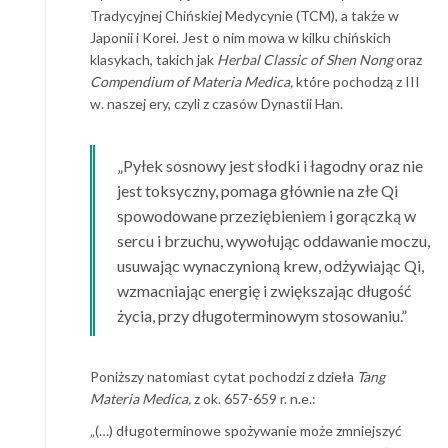
Tradycyjnej Chińskiej Medycynie (TCM), a także w
Japonii i Korei. Jest o nim mowa w kilku chińskich
klasykach, takich jak
Herbal Classic of Shen Nong
oraz
Compendium of Materia Medica,
które pochodzą z III
w. naszej ery, czyli z czasów Dynastii Han.
„Pyłek sosnowy jest słodki i łagodny oraz nie
jest toksyczny, pomaga głównie na złe Qi
spowodowane przeziębieniem i gorączką w
sercu i brzuchu, wywołując oddawanie moczu,
usuwając wynaczynioną krew, odżywiając Qi,
wzmacniając energię i zwiększając długość
życia, przy długoterminowym stosowaniu.”
Poniższy natomiast cytat pochodzi z dzieła
Tang
Materia Medica,
z ok. 657-659 r. n.e.:
„(…) długoterminowe spożywanie może zmniejszyć