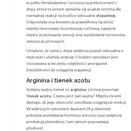
w pyłku fenyloalanina i tyrozyna są prekursorami L-
dopy, która to potem zamienia się w jakże istotną dla
normalnej reakcji na bodźce seksualne
dopaminę.
Odpowiada ona bowiem za prawidłową łączność
między neuronami, koordynację ruchową, napięcie
mięśni, przeżywanie emocji oraz wydzielanie hormonów,
zwłaszcza płciowych.
Ustalono, że sama L-dopa zwiększa popęd seksualny u
mężczyzn i ułatwia erekcję. U kobiet natomiast jest
stosowana w leczeniu oziębłości i anorgazmii
(niezdolności do osiągania orgazmu).
Arginina i tlenek azotu
Kolejny ważny temat to
arginina
, z której powstaje
tlenek azotu
. Czemu jest taki ważny? Między innymi
dlatego, że jego obecność umożliwia osiągnięcie erekcji.
W większych natomiast dawkach (4 g dziennie)
pobudza wydzielania hormonu wzrostu oraz zwiększa
produkcję plemników, tym samym poprawiając
płodność.