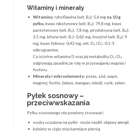
Witaminy i minerały
Witaminy:
ryboflawina (wit. B₂): 5,6 mg
na 10 g
pyłku
, kwas nikotynowy (wit. B₃): 79,8 mg, kwas
pantotenowy (wit. B₅): 7,8 mg, pirydoksyna (wit. B₆):
3,1 mg, bityna (wit. B₇): 0,62 mg, inozytol (wit. B₈): 9
mg, kwas foliowy: 0,42 mg, wit. D₂ i D₃: 0,1-3
mikrogramów.
Co istotne witamina D oraz jej metabolity D₂ i D₃
odgrywają zasadnicze rolę w przyswajaniu wapnia i
fosforu.
Minerały i mikroelementy:
potas, sód, wapń,
magnez, fosfor, żelazo, mangan, miedź, cynk, selen.
Pyłek sosnowy –
przeciwwskazania
Pyłku sosnowego nie powinny stosować:
osoby uczulone na pyłki– może nasilić objawy alergii.
kobiety w ciąży oraz karmiące piersią