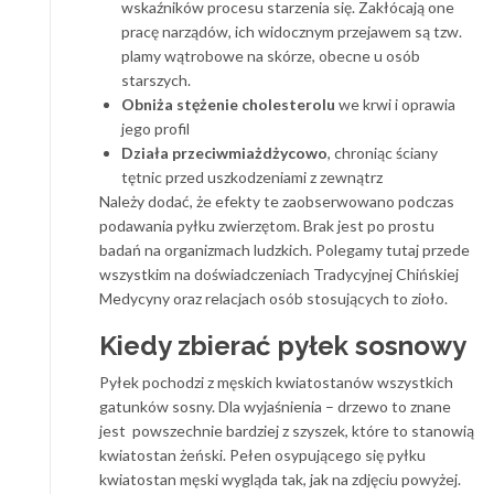
wskaźników procesu starzenia się. Zakłócają one
pracę narządów, ich widocznym przejawem są tzw.
plamy wątrobowe na skórze, obecne u osób
starszych.
Obniża stężenie cholesterolu
we krwi i oprawia
jego profil
Działa przeciwmiażdżycowo
, chroniąc ściany
tętnic przed uszkodzeniami z zewnątrz
Należy dodać, że efekty te zaobserwowano podczas
podawania pyłku zwierzętom. Brak jest po prostu
badań na organizmach ludzkich. Polegamy tutaj przede
wszystkim na doświadczeniach Tradycyjnej Chińskiej
Medycyny oraz relacjach osób stosujących to zioło.
Kiedy zbierać pyłek sosnowy
Pyłek pochodzi z męskich kwiatostanów wszystkich
gatunków sosny. Dla wyjaśnienia – drzewo to znane
jest powszechnie bardziej z szyszek, które to stanowią
kwiatostan żeński. Pełen osypującego się pyłku
kwiatostan męski wygląda tak, jak na zdjęciu powyżej.