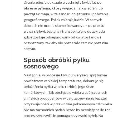
Drugie zdjęcie pokazuje wyschnięty kwiat już
po
okresie pylenia, który wypada na kwiecień lub
początek maja
, w zależności od gatunku i położenia
geograficznego. Pyłek zbierają ludzie. W samych
zbiorach nie ma nic skomplikowanego – po prostu
zrywa się kwiatostany i transportuje je do zakładu,
gdzie zostaje odseparowany od kwiatostanów i
oczyszczony, tak aby nie pozostało tam nic poza nim
samym.
Sposób obróbki pyłku
sosnowego
Następnie, w procesie tzw. pulweryzacji sprężonym
powietrzem w niskiej temperaturze, dokonuje się
zmiażdżenia pyłku w celu rozbicia jego ścian
komórkowych. Tak postępuje wielu współczesnych
chińskich producentów w celu zapewnienia lepszej
przyswajalności w przewodzie pokarmowym człowieka.
Nie ma zachodnich badań, które by oceniały na ile ten
proces rzeczywiście pomaga przyswoić pyłek. Na