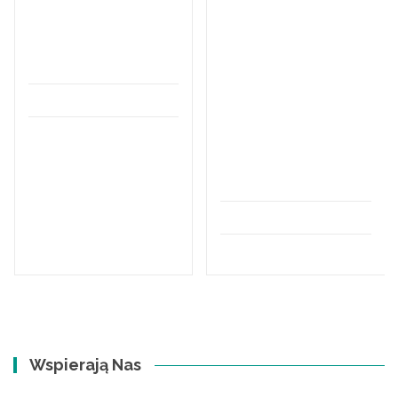
pytania i
każdego kto
zapewnić Ci
zainteresowany
niezbędną
jest terapią
pomoc. Twój...
wzmacniającą
odporność i
Bez kategorii
budzącą
organizm do
samoleczenia.
Dla
pasjonatów...
Bez kategorii
Wspierają Nas