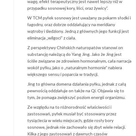
wagę, efekt terapeutyczny jest nawet lepszy niż w
przypadku sosnowej kory, liści, oraz żywicy”.
W TCM pyłek sosnowy jest uważany za pokarm słodki i
łagodny, oraz dobrze oddziałujący na meridiany
wątroby i śledziony. Jedną z głównych jego funkcji jest
eliminacja „wilgoci” z ciała.
Z perspektywy Chińskich naturopatów stanowi on
substancję należącą do Yang Jing. Jako że Jing jest
ściśle związane ze zdrowiem hormonalnym, cała narracja
wokół pyłku, jako o „naturalnym hormonie” nabiera
większego sensu i poparcia w tradycji.
Jing to główna domena działania pyłku, jednak z całą
pewnością oddziałuje on także na Qi. Objawia się to
tym, że pomaga zwiększyć poziom energii organizmu.
Ze względu na to różnorodność właściwości i
zastosowań, pyłek musiał być stosowany przez
tysiąclecia w wielu miejscach, gdzie rosły bory
sosnowe, jednak nie zachowało się zbyt wiele relacji.
Kilka z jego zastosowań z dawnych czasów