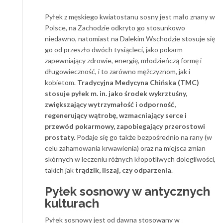
Pyłek z męskiego kwiatostanu sosny jest mało znany w
Polsce, na Zachodzie odkryto go stosunkowo
niedawno, natomiast na Dalekim Wschodzie stosuje się
go od przeszło dwóch tysiącleci, jako pokarm
zapewniający zdrowie, energię, młodzieńczą formę i
długowieczność, i to zarówno mężczyznom, jak i
kobietom.
Tradycyjna Medycyna Chińska (TMC)
stosuje pyłek m. in. jako środek wykrztuśny,
zwiększający wytrzymałość i odporność,
regenerujący wątrobę, wzmacniający serce i
przewód pokarmowy, zapobiegający przerostowi
prostaty.
Podaje się go także bezpośrednio na rany (w
celu zahamowania krwawienia) oraz na miejsca zmian
skórnych w leczeniu różnych kłopotliwych dolegliwości,
takich jak
trądzik, liszaj, czy odparzenia
.
Pyłek sosnowy w antycznych
kulturach
Pyłek sosnowy jest od dawna stosowany w