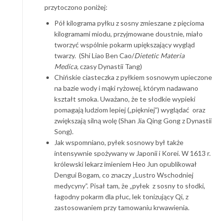
przytoczono poniżej:
Pół kilograma pyłku z sosny zmieszane z pięcioma
kilogramami miodu, przyjmowane doustnie, miało
tworzyć wspólnie pokarm upiększający wygląd
twarzy. (Shi Liao Ben Cao/
Dietetic Materia
Medica,
czasy Dynastii Tang)
Chińskie ciasteczka z pyłkiem sosnowym upieczone
na bazie wody i mąki ryżowej, którym nadawano
kształt smoka. Uważano, że te słodkie wypieki
pomagają ludziom lepiej („piękniej”) wyglądać oraz
zwiększają silną wolę (Shan Jia Qing Gong z Dynastii
Song).
Jak wspomniano, pyłek sosnowy był także
intensywnie spożywany w Japonii i Korei. W 1613 r.
królewski lekarz imieniem Heo Jun opublikował
Dengui Bogam, co znaczy „Lustro Wschodniej
medycyny”. Pisał tam, że „pyłek z sosny to słodki,
łagodny pokarm dla płuc, lek tonizujący Qi, z
zastosowaniem przy tamowaniu krwawienia.