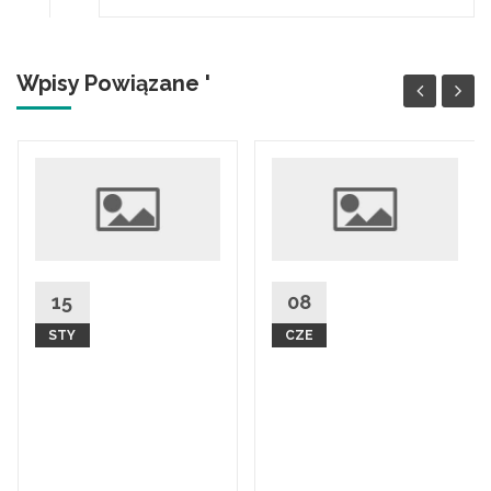
Wpisy Powiązane '
KONTAKT
Masaż Gua
15
08
Sha i moksa
Witamy w
STY
CZE
w praktyce
naszym dziale
–
kontaktowym!
WARSZTAT
Jesteśmy tutaj,
CERTYFIKOWAN
aby
w Pieninach
odpowiedzieć na
wszystkie Twoje
DLA KOGO? Dla