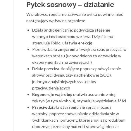
Pyłek sosnowy – działanie
W praktyce, regularne zażywanie pyłku powinno mieć
następujący wpływ na organizm:
Działa androgenicznie: podwyższa stężenie
wolnego
testosteronu
we krwi. Dzięki temu
stymuluje libido,
ułatwia erekcję
Przeciwdziała
zmęczeniu
i zwiększa czas przeżycia w
warunkach stresu (udowodniono to oczywiście w
eksperymentach na zwierzętach)
Działa przeciwutleniająco: poprzez podwyższenie
aktywności dysmutazy nadtlenkowej (SOD),
jednego z najsilniejszych systemów
przeciwutleniających
Regeneruje wątrobę
: ułatwia usuwanie z niej
toksyn (w tym alkoholu), stymuluje wydzielanie żółci
Przeciwdziała starzeniu się
serca, mózgu i
wątroby: poprzez spowalnianie odkładania się w
tych tkankach lipofucyny, której złogi są produktem
ubocznym przemiany materii i stanowią jeden ze