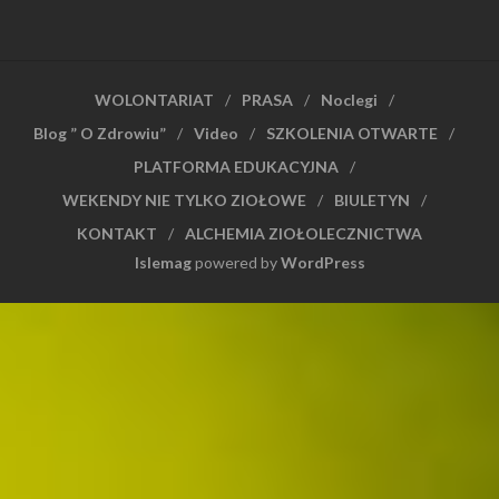
WOLONTARIAT
PRASA
Noclegi
Blog ” O Zdrowiu”
Video
SZKOLENIA OTWARTE
PLATFORMA EDUKACYJNA
WEKENDY NIE TYLKO ZIOŁOWE
BIULETYN
KONTAKT
ALCHEMIA ZIOŁOLECZNICTWA
Islemag
powered by
WordPress