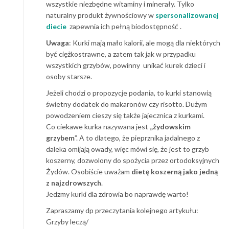
wszystkie niezbędne witaminy i minerały. Tylko
naturalny produkt żywnościowy w
spersonalizowanej
diecie
zapewnia ich pełną biodostępność .
Uwaga
: Kurki mają mało kalorii, ale mogą dla niektórych
być ciężkostrawne, a zatem tak jak w przypadku
wszystkich grzybów, powinny unikać kurek dzieci i
osoby starsze.
Jeżeli chodzi o propozycje podania, to kurki stanowią
świetny dodatek do makaronów czy risotto. Dużym
powodzeniem cieszy się także jajecznica z kurkami.
Co ciekawe kurka nazywana jest
„żydowskim
grzybem
”. A to dlatego, że pieprznika jadalnego z
daleka omijają owady, więc mówi się, że jest to grzyb
koszerny, dozwolony do spożycia przez ortodoksyjnych
Żydów. Osobiście uważam
dietę koszerną jako jedną
z najzdrowszych
.
Jedzmy kurki dla zdrowia bo naprawdę warto!
Zapraszamy dp przeczytania kolejnego artykułu:
Grzyby leczą/