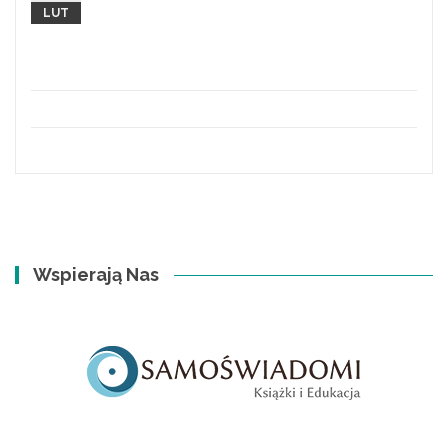
Ziołowy Shazam :) Tak, tak. , w zielarskim świecie
LUT
korzystanie z zaawansowanych technologii wcale
to już nie...
sekcja 1
Wspierają Nas