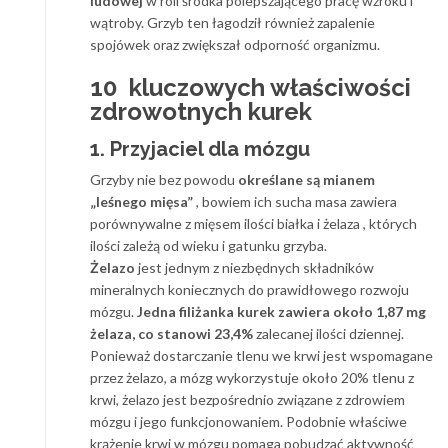
ludowej
w roli środka polepszającego pracę wzroku i
wątroby. Grzyb ten łagodził również zapalenie
spojówek oraz zwiększał odporność organizmu.
10 kluczowych właściwości
zdrowotnych kurek
1. Przyjaciel dla mózgu
Grzyby nie bez powodu
określane są mianem
„leśnego mięsa”
, bowiem ich sucha masa zawiera
porównywalne z mięsem ilości białka i żelaza , których
ilości zależą od wieku i gatunku grzyba.
Żelazo
jest jednym z niezbędnych składników
mineralnych koniecznych do prawidłowego rozwoju
mózgu.
Jedna filiżanka kurek zawiera około 1,87 mg
żelaza, co stanowi 23,4%
zalecanej ilości dziennej.
Ponieważ dostarczanie tlenu we krwi jest wspomagane
przez żelazo, a mózg wykorzystuje około 20% tlenu z
krwi, żelazo jest bezpośrednio związane z zdrowiem
mózgu i jego funkcjonowaniem. Podobnie właściwe
krążenie krwi w mózgu pomaga pobudzać aktywność