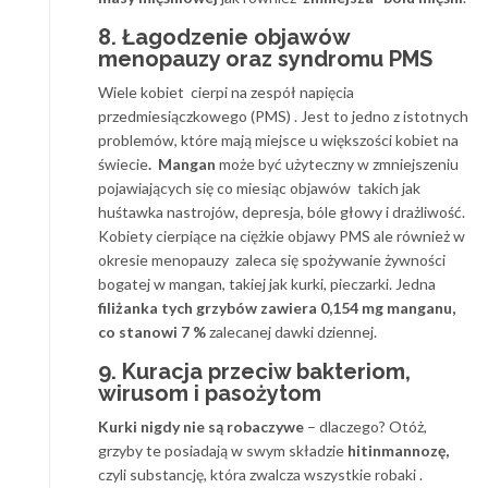
8. Łagodzenie objawów
menopauzy oraz syndromu PMS
Wiele kobiet cierpi na zespół napięcia
przedmiesiączkowego (PMS) . Jest to jedno z istotnych
problemów, które mają miejsce u większości kobiet na
świecie
. Mangan
może być użyteczny w zmniejszeniu
pojawiających się co miesiąc objawów takich jak
huśtawka nastrojów, depresja, bóle głowy i drażliwość.
Kobiety cierpiące na ciężkie objawy PMS ale również w
okresie menopauzy zaleca się spożywanie żywności
bogatej w mangan, takiej jak kurki, pieczarki. Jedna
filiżanka tych grzybów zawiera 0,154 mg manganu,
co stanowi 7 %
zalecanej dawki dziennej.
9. Kuracja przeciw bakteriom,
wirusom i pasożytom
Kurki nigdy nie są robaczywe
– dlaczego? Otóż,
grzyby te posiadają w swym składzie
hitinmannozę,
czyli substancję, która zwalcza wszystkie robaki .