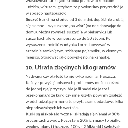
właściwości kurek, jako środka przeciwko robakom
ludzkim, wirusom, grzybom to powinniśmy przyrządzić je
w sposób następujący:
Suszyć kurki na słońcu
od 3 do 5 dni, dopóki nie zrobią
się ciemne – wysuszone „na wiór” (na noc chowając do
domu). Można również suszyć je w piekarniku lub
suszarkach ale w temperaturze do 50 stopni. Po
wysuszeniu zmielić w młynku i przechowywać w
szczelnie zamkniętym, szklanym pojemniku, w ciemnym
miejscu. Stosować jako posypkę np. na kanapkę.
10. Utrata zbędnych kilogramów
Nadwaga czy otyłość to nie tylko nadmiar tłuszczu.
Każdy z powyżej opisanych problemów może należeć
do jednej z jej przyczyn. Ale jeśli nadal nie jesteś
przekonana/y, że kurki czy inne grzyby powinny znaleźć
w odchudzającym menu to przytaczam dodatkowo kilka
niepodważalnych ich wartości.
Kurki są
niskokaloryczne
, składają się niemal w 80%
procentach z wody. Pozostałe 20% ich masy to białko,
węglowodany i tłuszcze. 100 g (
2 filiżanki
)
świeżych