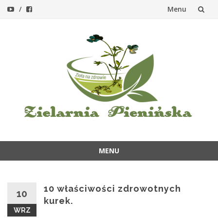
Menu
Przejdź
do
treści
MENU
Przejdź
do
treści
10 właściwości zdrowotnych
10
kurek.
WRZ