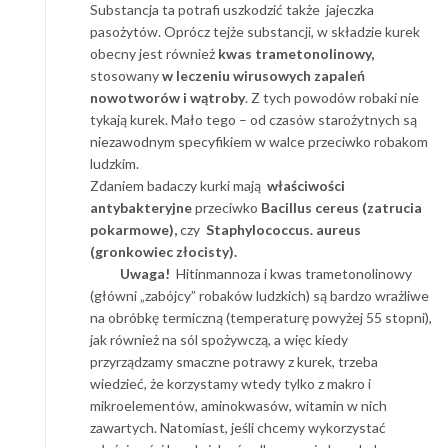
Substancja ta potrafi uszkodzić także jajeczka
pasożytów. Oprócz tejże substancji, w składzie kurek
obecny jest również
kwas trametonolinowy,
stosowany
w leczeniu wirusowych zapaleń
nowotworów i wątroby
. Z tych powodów robaki nie
tykają kurek. Mało tego – od czasów starożytnych są
niezawodnym specyfikiem w walce przeciwko robakom
ludzkim.
Zdaniem badaczy kurki mają
właściwości
antybakteryjne
przeciwko
Bacillus cereus (zatrucia
pokarmowe),
czy
Staphylococcus. aureus
(gronkowiec złocisty).
Uwaga!
Hitinmannoza i kwas trametonolinowy
(główni „zabójcy” robaków ludzkich) są bardzo wrażliwe
na obróbkę termiczną (temperaturę powyżej 55 stopni),
jak również na sól spożywczą, a więc kiedy
przyrządzamy smaczne potrawy z kurek, trzeba
wiedzieć, że korzystamy wtedy tylko z makro i
mikroelementów, aminokwasów, witamin w nich
zawartych. Natomiast, jeśli chcemy wykorzystać