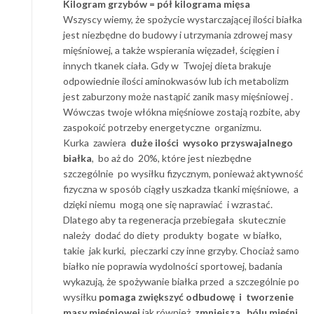
Kilogram grzybów = pół kilograma mięsa
Wszyscy wiemy, że spożycie wystarczającej ilości białka
jest niezbędne do budowy i utrzymania zdrowej masy
mięśniowej, a także wspierania więzadeł, ścięgien i
innych tkanek ciała. Gdy w Twojej dieta brakuje
odpowiednie ilości aminokwasów lub ich metabolizm
jest zaburzony może nastąpić zanik masy mięśniowej .
Wówczas twoje włókna mięśniowe zostają rozbite, aby
zaspokoić potrzeby energetyczne organizmu.
Kurka zawiera
duże ilości wysoko przyswajalnego
białka
, bo aż do 20%, które jest niezbędne
szczególnie po wysiłku fizycznym, ponieważ aktywność
fizyczna w sposób ciągły uszkadza tkanki mięśniowe, a
dzięki niemu mogą one się naprawiać i wzrastać.
Dlatego aby ta regeneracja przebiegała skutecznie
należy dodać do diety produkty bogate w białko,
takie jak kurki, pieczarki czy inne grzyby. Chociaż samo
białko nie poprawia wydolności sportowej, badania
wykazują, że spożywanie białka przed a szczególnie po
wysiłku
pomaga zwiększyć odbudowę i tworzenie
masy mięśniowej
jak również
zmniejsza bólu mięśni
.