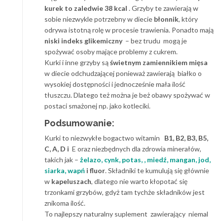
kurek to zaledwie 38 kcal
. Grzyby te zawierają w
sobie niezwykle potrzebny w diecie
błonnik
, który
odrywa istotną rolę w procesie trawienia. Ponadto mają
niski indeks glikemiczny
– bez trudu mogą je
spożywać osoby mające problemy z cukrem.
Kurki i inne grzyby są
świetnym zamiennikiem mięsa
w diecie odchudzającej ponieważ zawierają białko o
wysokiej dostępności i jednocześnie mała ilość
tłuszczu. Dlatego też można je beż obawy spożywać w
postaci smażonej np. jako kotleciki.
Podsumowanie:
Kurki to niezwykłe bogactwo witamin
B1, B2, B3, B5,
C, A, D i
E oraz niezbędnych dla zdrowia minerałów,
takich jak –
żelazo, cynk, potas, , miedź, mangan, jod,
siarka, wapń
i fluor
. Składniki te kumulują się głównie
w
kapeluszach
, dlatego nie warto kłopotać się
trzonkami grzybów, gdyż tam tychże składników jest
znikoma ilość.
To najlepszy naturalny suplement zawierający niemal