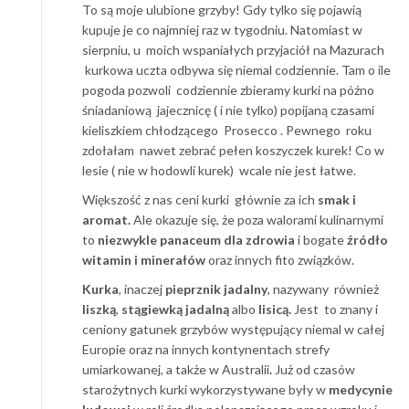
To są moje ulubione grzyby! Gdy tylko się pojawią
kupuje je co najmniej raz w tygodniu. Natomiast w
sierpniu, u moich wspaniałych przyjaciół na Mazurach
kurkowa uczta odbywa się niemal codziennie. Tam o ile
pogoda pozwoli codziennie zbieramy kurki na późno
śniadaniową jajecznicę ( i nie tylko) popijaną czasami
kieliszkiem chłodzącego Prosecco . Pewnego roku
zdołałam nawet zebrać pełen koszyczek kurek! Co w
lesie ( nie w hodowli kurek) wcale nie jest łatwe.
Większość z nas ceni kurki głównie za ich
smak i
aromat.
Ale okazuje się, że poza walorami kulinarnymi
to
niezwykle panaceum dla zdrowia
i bogate
źródło
witamin i minerałów
oraz innych fito związków.
Kurka
, inaczej
pieprznik jadalny
, nazywany również
liszką
,
stągiewką jadalną
albo
lisicą.
Jest to znany i
ceniony gatunek grzybów występujący niemal w całej
Europie oraz na innych kontynentach strefy
umiarkowanej, a także w Australii
.
Już od czasów
starożytnych kurki wykorzystywane były w
medycynie