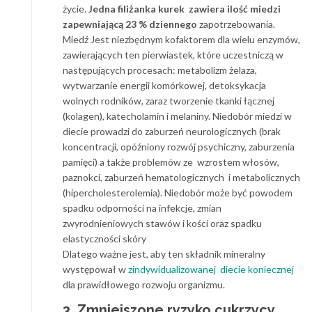
życie.
Jedna filiżanka kurek zawiera ilość miedzi
zapewniającą 23 % dziennego
zapotrzebowania.
Miedź Jest niezbędnym kofaktorem dla wielu enzymów,
zawierających ten pierwiastek, które uczestniczą w
następujących procesach: metabolizm żelaza,
wytwarzanie energii komórkowej, detoksykacja
wolnych rodników, zaraz tworzenie tkanki łącznej
(kolagen), katecholamin i melaniny. Niedobór miedzi w
diecie prowadzi do zaburzeń neurologicznych (brak
koncentracji, opóźniony rozwój psychiczny, zaburzenia
pamięci) a także problemów ze wzrostem włosów,
paznokci, zaburzeń hematologicznych i metabolicznych
(hipercholesterolemia). Niedobór może być powodem
spadku odporności na infekcje, zmian
zwyrodnieniowych stawów i kości oraz spadku
elastyczności skóry
Dlatego ważne jest, aby ten składnik mineralny
występował w
zindywidualizowanej diecie koniecznej
dla prawidłowego rozwoju organizmu.
3. Zmniejszone ryzyko cukrzycy