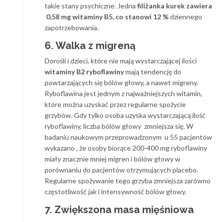
takie stany psychiczne. Jedna
filiżanka kurek zawiera
0,58 mg witaminy B5, co stanowi 12 %
dziennego
zapotrzebowania.
6. Walka z migreną
Dorośli i dzieci, które nie mają wystarczającej ilości
witaminy B2 ryboflawiny
mają tendencję do
powtarzających się bólów głowy, a nawet migreny.
Ryboflawina jest jednym z najważniejszych witamin,
które można uzyskać przez regularne spożycie
grzybów. Gdy tylko osoba uzyska wystarczającą ilość
ryboflawiny, liczba bólów głowy zmniejsza się. W
badaniu naukowym przeprowadzonym u 55 pacjentów
wykazano , że osoby biorące 200-400 mg ryboflawiny
miały znacznie mniej migren i bólów głowy w
porównaniu do pacjentów otrzymujących placebo.
Regularne spożywanie tego grzyba zmniejsza zarówno
częstotliwość jak i intensywność bólów głowy.
7. Zwiększona masa mięśniowa