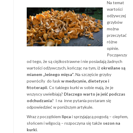
Na temat
wartości
odżywczej
grzybów
można
przeczytać
różne
opinie.
Począwszy
od tego, że są ciężkostrawne i nie posiadają żadnych
wartości odżywczych, kończąc na tym, iż
określane są
mianem „leśnego mięsa”
. Na szczęście grzyby
powróciły do łask
w medycynie, dietetyce i
fitoterapii
. Co takiego kurki w sobie mają, że je
wszyscy uwielbiają?
Dlaczego warto je jeść podczas
odchudzania
? I na inne pytania postaram się
odpowiedzieć w poniższym artykule.
Wraz z początkiem
lipca
i sprzyjającą pogodą – ciepłem,
słońcem i wilgocią – rozpoczyna się także
sezon na
kurki
.