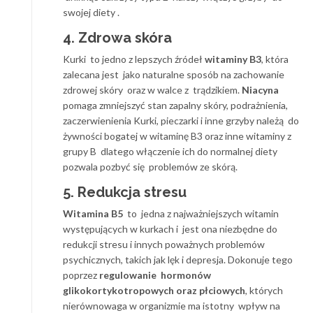
swojej diety .
4. Zdrowa skóra
Kurki to jedno z lepszych źródeł
witaminy B3
, która
zalecana jest jako naturalne sposób na zachowanie
zdrowej skóry oraz w walce z trądzikiem.
Niacyna
pomaga zmniejszyć stan zapalny skóry, podrażnienia,
zaczerwienienia Kurki, pieczarki i inne grzyby należą do
żywności bogatej w witaminę B3 oraz inne witaminy z
grupy B dlatego włączenie ich do normalnej diety
pozwala pozbyć się problemów ze skórą.
5. Redukcja stresu
Witamina B5
to jedna z najważniejszych witamin
występujących w kurkach i jest ona niezbędne do
redukcji stresu i innych poważnych problemów
psychicznych, takich jak lęk i depresja. Dokonuje tego
poprzez
regulowanie hormonów
glikokortykotropowych oraz płciowych
, których
nierównowaga w organizmie ma istotny wpływ na