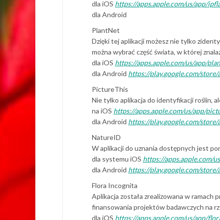
dla iOS
https://apps.apple.com/us/app/ip
dla Android
PlantNet
Dzięki tej aplikacji możesz nie tylko zide
można wybrać część świata, w której znala
dla iOS
https://apps.apple.com/us/app/pl
dla Android
https://play.google.com/store/
PictureThis
Nie tylko aplikacja do identyfikacji roślin
na iOS
https://apps.apple.com/us/app/pict
dla Android
https://play.google.com/stor
NatureID
W aplikacji do uznania dostępnych jest p
dla systemu iOS
https://apps.apple.com/u
dla Android
https://play.google.com/store/
Flora Incognita
Aplikacja została zrealizowana w ramach 
finansowania projektów badawczych na rze
dla iOS
https://apps.apple.com/us/app/fl