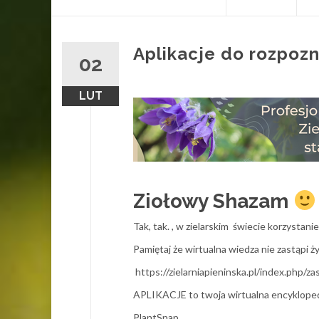
Aplikacje do rozpozn
02
LUT
Ziołowy Shazam
Tak, tak. , w zielarskim świecie korzystani
Pamiętaj że wirtualna wiedza nie zastąpi 
https://zielarniapieninska.pl/index.php/za
APLIKACJE to twoja wirtualna encyklopedi
PlantSnap