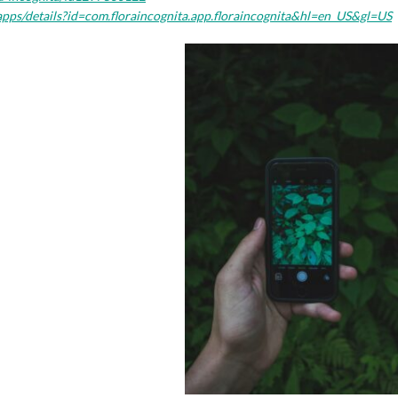
/apps/details?id=com.floraincognita.app.floraincognita&hl=en_US&gl=US