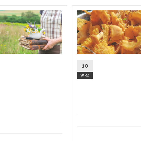
Ziołolecznictwo to
10 właściwości
10
najstarsza metoda
zdrowotnych ku
lecznicza
WRZ
Na temat wartości od
Historia leczenia ziołami jest
grzybów można przec
prawdopodobnie równie
różne opinie. Począws
stara jak historia naszej
tego, że są ciężkostra
cywilizacji. Początkowo zioła
nie...
były jedynie...
sekcja 1
Czytaj 
ja 1
Czytaj Więcej