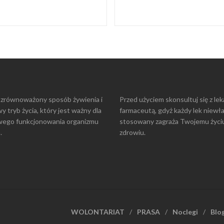
 zrównoważony sposób żywienia i
Przed użyciem skonsultuj się z le
y tryb życia, który jest ważny dla
farmaceutą, gdyż każdy lek niewł
wego funkcjonowania organizmu
stosowany zagraża Twojemu życiu
.
zdrowiu.
WOLONTARIAT
PRASA
Noclegi
Blo