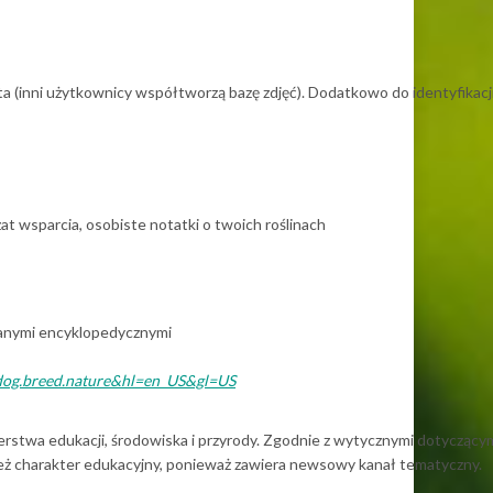
iata (inni użytkownicy współtworzą bazę zdjęć). Dodatkowo do identyfikacj
czat wsparcia, osobiste notatki o twoich roślinach
 danymi encyklopedycznymi
.cat.dog.breed.nature&hl=en_US&gl=US
rstwa edukacji, środowiska i przyrody. Zgodnie z wytycznymi dotyczący
nież charakter edukacyjny, ponieważ zawiera newsowy kanał tematyczny.