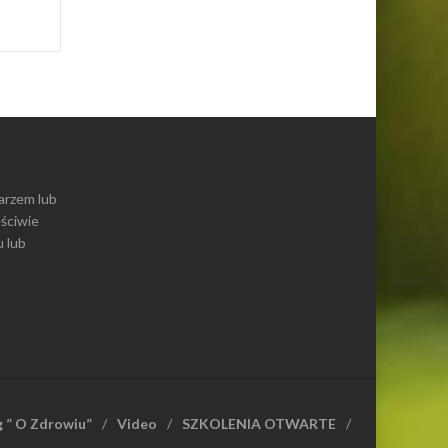
sekcja
karzem lub
aściwie
 lub
g ” O Zdrowiu”
Video
SZKOLENIA OTWARTE