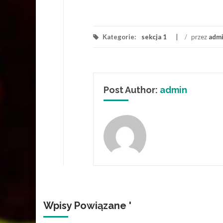
Kategorie:
sekcja 1
/
przez
adm
Post Author:
admin
Wpisy Powiązane '