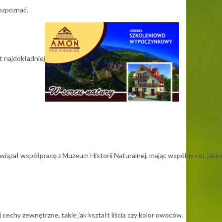
rozpoznać.
t najdokładniejszy spośród innych.
wiązał współpracę z Muzeum Historii Naturalnej, mając wspólny cel, jakim
j cechy zewnętrzne, takie jak kształt liścia czy kolor owoców.