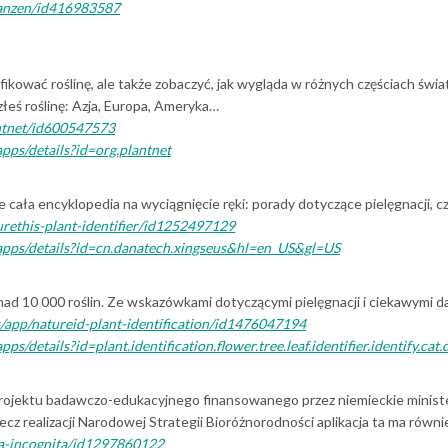
flanzen/id416983587
ntyfikować roślinę, ale także zobaczyć, jak wygląda w różnych częściach św
złeś roślinę: Azja, Europa, Ameryka…
antnet/id600547573
apps/details?id=org.plantnet
, ale cała encyklopedia na wyciągnięcie ręki: porady dotyczące pielęgnacji, 
urethis-plant-identifier/id1252497129
e/apps/details?id=cn.danatech.xingseus&hl=en_US&gl=US
onad 10 000 roślin. Ze wskazówkami dotyczącymi pielęgnacji i ciekawymi
s/app/natureid-plant-identification/id1476047194
apps/details?id=plant.identification.flower.tree.leaf.identifier.identify
projektu badawczo-edukacyjnego finansowanego przez niemieckie ministe
cz realizacji Narodowej Strategii Bioróżnorodności aplikacja ta ma rów
ora-incognita/id1297860122