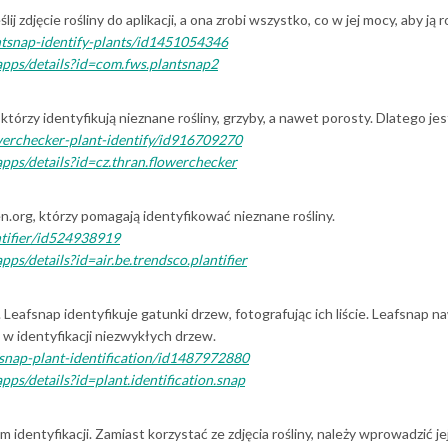
j zdjęcie rośliny do aplikacji, a ona zrobi wszystko, co w jej mocy, aby ją 
antsnap-identify-plants/id1451054346
/apps/details?id=com.fws.plantsnap2
órzy identyfikują nieznane rośliny, grzyby, a nawet porosty. Dlatego jes
owerchecker-plant-identify/id916709270
/apps/details?id=cz.thran.flowerchecker
.org, którzy pomagają identyfikować nieznane rośliny.
ntifier/id524938919
pps/details?id=air.be.trendsco.plantifier
eafsnap identyfikuje gatunki drzew, fotografując ich liście. Leafsnap na
w identyfikacji niezwykłych drzew.
fsnap-plant-identification/id1487972880
apps/details?id=plant.identification.snap
 identyfikacji. Zamiast korzystać ze zdjęcia rośliny, należy wprowadzić je