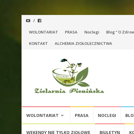
Przejdź
WOLONTARIAT
PRASA
Noclegi
Blog ” O Zdro
do
KONTAKT
ALCHEMIA ZIOŁOLECZNICTWA
treści
Przejdź
WOLONTARIAT
PRASA
NOCLEGI
BLO
do
treści
WEKENDY NIE TYLKO ZIOŁOWE
BIULETYN
K