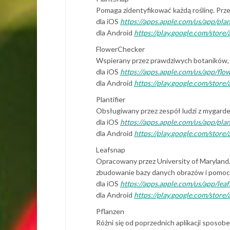
Pomaga zidentyfikować każdą roślinę. Prześli
dla iOS
https://apps.apple.com/us/app/pl
dla Android
https://play.google.com/store
FlowerChecker
Wspierany przez prawdziwych botaników, kt
dla iOS
https://apps.apple.com/us/app/fl
dla Android
https://play.google.com/store
Plantifier
Obsługiwany przez zespół ludzi z mygarden
dla iOS
https://apps.apple.com/us/app/pla
dla Android
https://play.google.com/store/a
Leafsnap
Opracowany przez University of Maryland. L
zbudowanie bazy danych obrazów i pomoc 
dla iOS
https://apps.apple.com/us/app/lea
dla Android
https://play.google.com/store/
Pflanzen
Różni się od poprzednich aplikacji sposobem