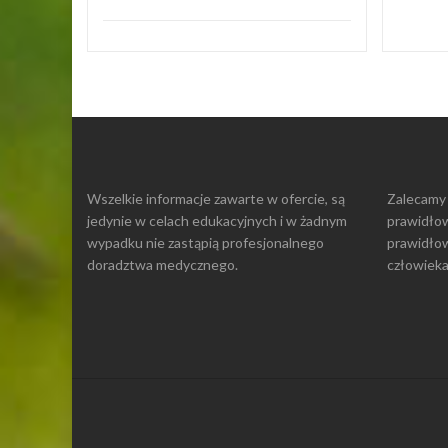
sekcja 1
Czytaj Więcej
Wszelkie informacje zawarte w ofercie, są
Zalecamy
jedynie w celach edukacyjnych i w żadnym
prawidłow
wypadku nie zastąpią profesjonalnego
prawidło
doradztwa medycznego.
człowieka