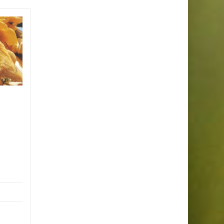
Dziko rosnące zioła
10
zbieramy ręcznie z
WRZ
odpowiednią
intencją.
Doświadczone
zielarki służą swoją
pomocą.
23
rek.
Kochamy Zioła zbieramy je
LIS
ręcznie poświęcamy im 100%
żywczej
naszego serca, do niektórych
zytać
ziół nie jest łatwo dotrzeć i
zy od
potrzeba...
wne i
sekcja 1
Czytaj Więcej
Więcej