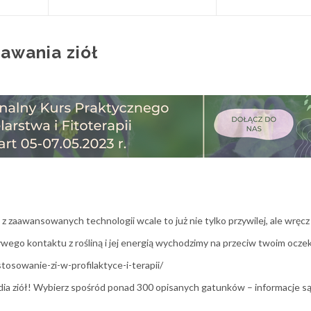
awania ziół
e z zaawansowanych technologii wcale to już nie tylko przywilej, ale wręc
żywego kontaktu z rośliną i jej energią wychodzimy na przeciw twoim ocz
stosowanie-zi-w-profilaktyce-i-terapii/
a ziół! Wybierz spośród ponad 300 opisanych gatunków – informacje są 