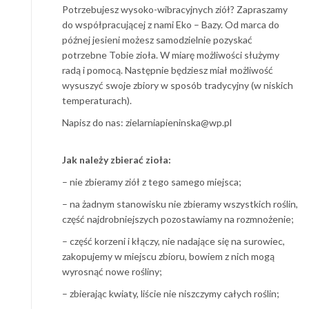
Potrzebujesz wysoko-wibracyjnych ziół? Zapraszamy
do współpracującej z nami Eko – Bazy. Od marca do
późnej jesieni możesz samodzielnie pozyskać
potrzebne Tobie zioła. W miarę możliwości służymy
radą i pomocą. Następnie będziesz miał możliwość
wysuszyć swoje zbiory w sposób tradycyjny (w niskich
temperaturach).
Napisz do nas: zielarniapieninska@wp.pl
Jak należy zbierać zioła:
– nie zbieramy ziół z tego samego miejsca;
– na żadnym stanowisku nie zbieramy wszystkich roślin,
część najdrobniejszych pozostawiamy na rozmnożenie;
– część korzeni i kłączy, nie nadające się na surowiec,
zakopujemy w miejscu zbioru, bowiem z nich mogą
wyrosnąć nowe rośliny;
– zbierając kwiaty, liście nie niszczymy całych roślin;