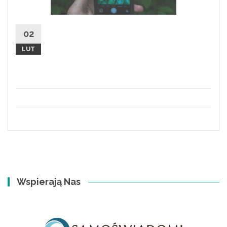
Aplikacje do rozpoznawania ziół
02
Ziołowy Shazam :) Tak, tak. , w zielarskim świecie
LUT
korzystanie z zaawansowanych technologii wcale
to już nie...
sekcja 1
Wspierają Nas