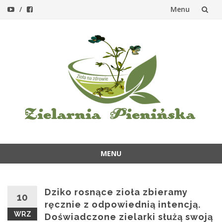
Menu
Przejdź
do
treści
MENU
Przejdź
do
treści
Dziko rosnące zioła zbieramy
10
ręcznie z odpowiednią intencją.
WRZ
Doświadczone zielarki służą swoją