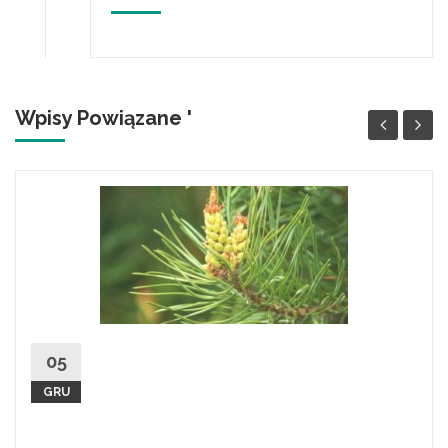
Wpisy Powiązane '
Pyłek sosnowy – ziołowy
05
testosteron. Stymuluje libido,
GRU
ułatwia erekcję
Pyłek z męskiego kwiatostanu sosny jest mało