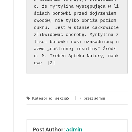
o, że myrtylina występująca w li
ściach borówki przed dojrzeniem 
owoców, nie tylko obniża poziom 
cukru.  Jest w stanie całkowicie 
zlikwidować chorobę. Myrtylina z 
liści borówki nosi uzasadnioną n
azwę „roślinnej insuliny” Źródł
o: M. Treben Apteka Natury, nauk
owe  [2]
Kategorie:
sekcja5
/
przez
admin
Post Author:
admin