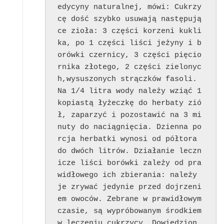
edycyny naturalnej, mówi: Cukrzy
cę dość szybko usuwają następują
ce zioła: 3 części korzeni kukli
ka, po 1 części liści jeżyny i b
orówki czernicy, 3 części pięcio
rnika złotego, 2 części zielonyc
h,wysuszonych strączków fasoli.

Na 1/4 litra wody należy wziąć 1 
kopiastą łyżeczkę do herbaty zió
ł, zaparzyć i pozostawić na 3 mi
nuty do naciągnięcia. Dzienna po
rcja herbatki wynosi od półtora 
do dwóch litrów. Działanie leczn
icze liści borówki zależy od pra
widłowego ich zbierania: należy 
je zrywać jedynie przed dojrzeni
em owoców. Zebrane w prawidłowym 
czasie, są wypróbowanym środkiem 
w leczeniu cukrzycy. Dowiedzion