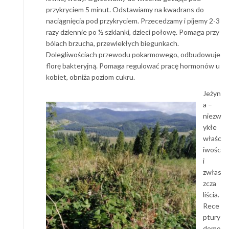
przykryciem 5 minut. Odstawiamy na kwadrans do
naciągnięcia pod przykryciem. Przecedzamy i pijemy 2-3
razy dziennie po ½ szklanki, dzieci połowę. Pomaga przy
bólach brzucha, przewlekłych biegunkach.
Dolegliwościach przewodu pokarmowego, odbudowuje
florę bakteryjną. Pomaga regulować pracę hormonów u
kobiet, obniża poziom cukru.
Jeżyn
a –
niezw
ykłe
właśc
iwośc
i
zwłas
zcza
liścia.
Rece
ptury
domo