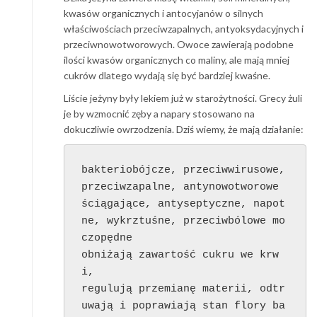
kwasów organicznych i antocyjanów o silnych
właściwościach przeciwzapalnych, antyoksydacyjnych i
przeciwnowotworowych. Owoce zawierają podobne
ilości kwasów organicznych co maliny, ale mają mniej
cukrów dlatego wydają się być bardziej kwaśne.
Liście jeżyny były lekiem już w starożytności. Grecy żuli
je by wzmocnić zęby a napary stosowano na
dokuczliwie owrzodzenia. Dziś wiemy, że mają działanie:
bakteriobójcze, przeciwwirusowe, 
przeciwzapalne, antynowotworowe

ściągające, antyseptyczne, napot
ne, wykrztuśne, przeciwbólowe mo
czopędne

obniżają zawartość cukru we krw
i,

regulują przemianę materii, odtr
uwają i poprawiają stan flory ba