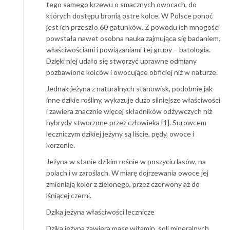
tego samego krzewu o smacznych owocach, do
których dostępu bronią ostre kolce. W Polsce ponoć
jest ich przeszło 60 gatunków. Z powodu ich mnogości
powstała nawet osobna nauka zajmująca się badaniem,
właściwościami i powiązaniami tej grupy – batologia.
Dzięki niej udało się stworzyć uprawne odmiany
pozbawione kolców i owocujące obficiej niż w naturze.
Jednak jeżyna z naturalnych stanowisk, podobnie jak
inne dzikie rośliny, wykazuje dużo silniejsze właściwości
i zawiera znacznie więcej składników odżywczych niż
hybrydy stworzone przez człowieka [1]. Surowcem
leczniczym dzikiej jeżyny są liście, pędy, owoce i
korzenie.
Jeżyna w stanie dzikim rośnie w poszyciu lasów, na
polach i w zaroślach. W miarę dojrzewania owoce jej
zmieniają kolor z zielonego, przez czerwony aż do
lśniącej czerni.
Dzika jeżyna właściwości lecznicze
Dzika jeżyna zawiera masę witamin, soli mineralnych,