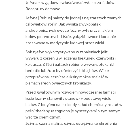
Jeżyna – wyjątkowe właściwości zwłaszcza listków.
Receptury domowe
Jeżyna [Rubus] należy do jednej z najstarszych znanych
człowiekowi roślin. Jak wynika z wykopalisk
archeologicznych owoce jeżyny były przysmakiem
ludów pierwotnych. Liście, gałązki, owoce i korzenie
stosowano w medycynie ludowej przez wieki.
Sok z jeżyn wykorzystywano w zapaleniach jelit,
wywaru z korzeniu w leczeniu biegunek, czerwonki i
kokluszu. Z liści i gałązek robiono wywary, płukanki,
herbatki lub żuto by uśmierzyć ból zębów. Wiele
przepisów na lecznicze eliksiry można znaleźć w
pismach średniowiecznych kronikarzy.
Przed gwałtownym rozwojem nowoczesnej farmacji
liście jeżyny stanowiły stanowiły podstawę wielu
leków. Z biegiem czasu, kiedy skład chemiczny został w
pełni zbadany zastąpiono je syntetykami o tym samym
wzorze chemicznym.
Jeżyna, czarna malina, ożyna, ostrężyna to określenia