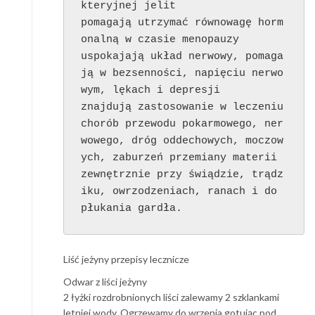
kteryjnej jelit

pomagają utrzymać równowagę horm
onalną w czasie menopauzy

uspokajają układ nerwowy, pomaga
ją w bezsenności, napięciu nerwo
wym, lękach i depresji

znajdują zastosowanie w leczeniu 
chorób przewodu pokarmowego, ner
wowego, dróg oddechowych, moczow
ych, zaburzeń przemiany materii

zewnętrznie przy świądzie, trądz
iku, owrzodzeniach, ranach i do 
płukania gardła.
Liść jeżyny przepisy lecznicze
Odwar z liści jeżyny
2 łyżki rozdrobnionych liści zalewamy 2 szklankami
letniej wody. Ogrzewamy do wrzenia gotując pod