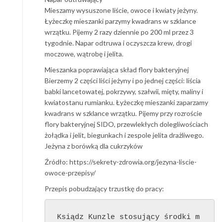
Mieszamy wysuszone liście, owoce i kwiaty jeżyny.
Łyżeczkę mieszanki parzymy kwadrans w szklance
wrzątku. Pijemy 2 razy dziennie po 200 ml przez 3
tygodnie. Napar odtruwa i oczyszcza krew, drogi
moczowe, wątrobę i jelita.
Mieszanka poprawiająca skład flory bakteryjnej
Bierzemy 2 części liści jeżyny i po jednej części: liścia
babki lancetowatej, pokrzywy, szałwii, mięty, maliny i
kwiatostanu rumianku. Łyżeczkę mieszanki zaparzamy
kwadrans w szklance wrzątku. Pijemy przy rozroście
flory bakteryjnej SIDO, przewlekłych dolegliwościach
żołądka i jelit, biegunkach i zespole jelita drażliwego.
Jeżyna z borówką dla cukrzyków
Źródło: https://sekrety-zdrowia.org/jezyna-liscie-
owoce-przepisy/
Przepis pobudzający trzustkę do pracy:
Ksiądz Kunzle stosujący środki m