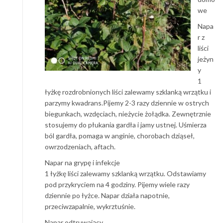
we
Napa
r z
liści
jeżyn
y
1
łyżkę rozdrobnionych liści zalewamy szklanką wrzątku i
parzymy kwadrans.Pijemy 2-3 razy dziennie w ostrych
biegunkach, wzdęciach, nieżycie żołądka. Zewnętrznie
stosujemy do płukania gardła i jamy ustnej. Uśmierza
ból gardła, pomaga w anginie, chorobach dziąseł,
owrzodzeniach, aftach.
Napar na grypę i infekcje
1 łyżkę liści zalewamy szklanką wrzątku. Odstawiamy
pod przykryciem na 4 godziny. Pijemy wiele razy
dziennie po łyżce. Napar działa napotnie,
przeciwzapalnie, wykrztuśnie.
Napar odtruwający