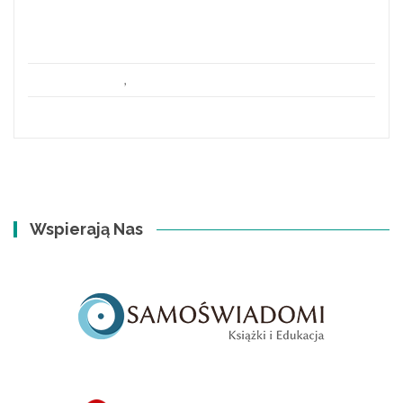
znany w Polsce, na Zachodzie odkryto go
stosunkowo niedawno, natomiast na Dalekim
Wschodzie...
Bez kategorii
,
sekcja5
Wspierają Nas