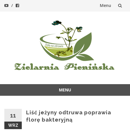
Menu
Przejdź
do
treści
MENU
Przejdź
do
treści
Liść jeżyny odtruwa poprawia
11
florę bakteryjną
WRZ